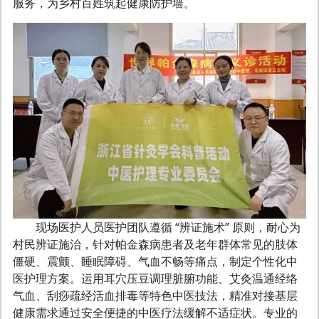
服务，为乡村百姓筑起健康防护墙。
现场医护人员医护团队遵循 “辨证施术” 原则，耐心为
村民辨证施治，针对帕金森病患者及老年群体常见的肢体
僵硬、震颤、睡眠障碍、气血不畅等痛点，制定个性化中
医护理方案。运用耳穴压豆调理脏腑功能、艾灸温通经络
气血、刮痧疏经活血排毒等特色中医技法，精准对接基层
健康需求通过安全便捷的中医疗法缓解不适症状。专业的