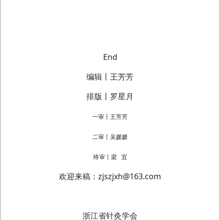
End
编辑丨王芳芳
排版丨罗星月
一审丨王芳芳
二审丨吴媛媛
终审丨梁 宜
欢迎来稿：zjszjxh@163.com
浙江省针灸学会