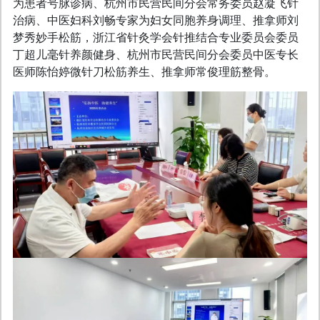
为患者号脉诊病、杭州市民营民间分会常务委员赵凝飞针
治病、中医妇科刘畅专家为妇女同胞养身调理、推拿师刘
梦秀妙手松筋，浙江省针灸学会针推结合专业委员会委员
丁超儿毫针养颜健身、杭州市民营民间分会委员中医专长
医师陈怡婷微针刀松筋养生、推拿师常俊理筋整骨。