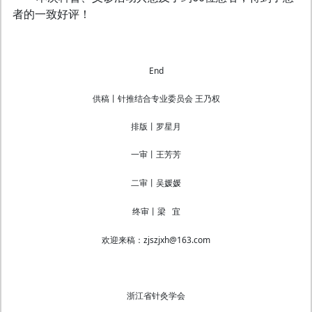
者的一致好评！
End
供稿丨针推结合专业委员会 王乃权
排版丨罗星月
一审丨王芳芳
二审丨吴媛媛
终审丨梁 宜
欢迎来稿：zjszjxh@163.com
浙江省针灸学会