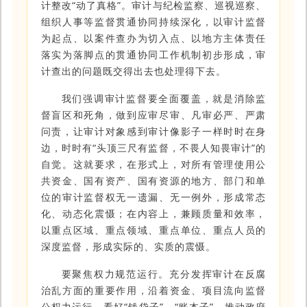
计整改“动了真格”。审计与纪检监察、巡视巡察、
组织人事等监督贯通协同持续深化，以审计监督
为起点、以案件查办为切入点、以地方主体责任
落实为落脚点的贯通协同工作机制初步形成，审
计查出的问题既交得出去也处理得下去。
我们强调审计监督要全面覆盖，就是消除监
督盲区和死角，做到应审尽审、凡审必严、严肃
问责，让审计对象感到审计像影子一样时时在身
边，时时有“头顶三尺有监督，不畏人知畏审计”的
自觉。这就要求，在形式上，对所有管理使用公
共资金、国有资产、国有资源的地方、部门和单
位的审计监督权无一遗漏、无一例外，形成常态
化、动态化震慑；在内容上，兼顾质量和效率，
以重点区域、重点领域、重点单位、重点人员的
深度监督，形成实际的、实质的震慑。
要聚焦权力规范运行。充分发挥审计在反腐
治乱方面的重要作用，沿着资金、项目流向监督
公权力运行，看好“钱袋子”、“账本子”，推动政府