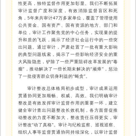
性更高，独特监督作用更加彰显。我们不断拓展
审计监督广度和深度，有效消除监督盲区和死
角，5年来共审计47万多家单位，覆盖了管理使用
公共资金、国有资产、国有资源的地方、部门和
单位，审计工作聚焦党的中心任务，实现量的提
升和质的飞跃，揭示了经济社会运行中的一些突
出问题。通过审计，严肃处置了一批有重大影响
的典型问题线索，揭示了一些影响经济安全的重
大风险隐患，铲除了一些严重阻碍改革发展的“毒
瘤”，推动解决了一些长期未解决的“顽瘴”，惩治
了一批侵害群众切身利益的“蝇贪”。
审计整改总体格局初步成型，审计成果运用
贯通协同更加顺畅、权威、高效。我们明确审计
整改是有效发挥审计监督作用的重要一环，建立
健全审计查出问题整改长效机制，各方面督促推
动整改的力度不断加大，整改责任压得更实，审
计整改“动了真格”。审计与纪检监察、巡视巡察、
组织人事等监督贯通协同持续深化，以审计监督