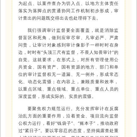
为起点、以案件查办为切入点、以地方主体责任
落实为落脚点的贯通协同工作机制初步形成，审
计查出的问题既交得出去也处理得下去。
我们强调审计监督要全面覆盖，就是消除监
督盲区和死角，做到应审尽审、凡审必严、严肃
问责，让审计对象感到审计像影子一样时时在身
边，时时有“头顶三尺有监督，不畏人知畏审计”的
自觉。这就要求，在形式上，对所有管理使用公
共资金、国有资产、国有资源的地方、部门和单
位的审计监督权无一遗漏、无一例外，形成常态
化、动态化震慑；在内容上，兼顾质量和效率，
以重点区域、重点领域、重点单位、重点人员的
深度监督，形成实际的、实质的震慑。
要聚焦权力规范运行。充分发挥审计在反腐
治乱方面的重要作用，沿着资金、项目流向监督
公权力运行，看好“钱袋子”、“账本子”，推动政府
过“紧日子”。要以零容忍的态度，坚持揭露查处重