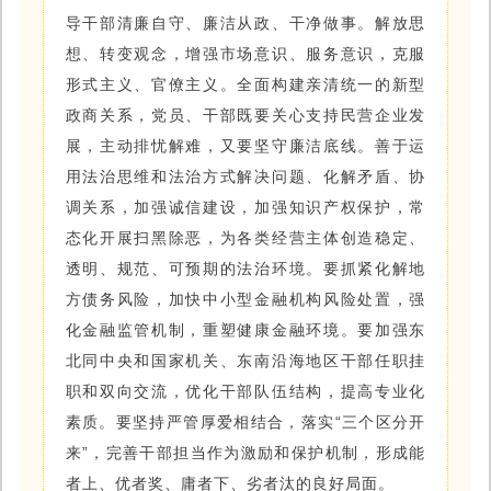
导干部清廉自守、廉洁从政、干净做事。解放思
想、转变观念，增强市场意识、服务意识，克服
形式主义、官僚主义。全面构建亲清统一的新型
政商关系，党员、干部既要关心支持民营企业发
展，主动排忧解难，又要坚守廉洁底线。善于运
用法治思维和法治方式解决问题、化解矛盾、协
调关系，加强诚信建设，加强知识产权保护，常
态化开展扫黑除恶，为各类经营主体创造稳定、
透明、规范、可预期的法治环境。要抓紧化解地
方债务风险，加快中小型金融机构风险处置，强
化金融监管机制，重塑健康金融环境。要加强东
北同中央和国家机关、东南沿海地区干部任职挂
职和双向交流，优化干部队伍结构，提高专业化
素质。要坚持严管厚爱相结合，落实“三个区分开
来”，完善干部担当作为激励和保护机制，形成能
者上、优者奖、庸者下、劣者汰的良好局面。