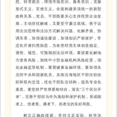
想、转变观念，增强市场意识、服务意识，克服
形式主义、官僚主义。全面构建亲清统一的新型
政商关系，党员、干部既要关心支持民营企业发
展，主动排忧解难，又要坚守廉洁底线。善于运
用法治思维和法治方式解决问题、化解矛盾、协
调关系，加强诚信建设，加强知识产权保护，常
态化开展扫黑除恶，为各类经营主体创造稳定、
透明、规范、可预期的法治环境。要抓紧化解地
方债务风险，加快中小型金融机构风险处置，强
化金融监管机制，重塑健康金融环境。要加强东
北同中央和国家机关、东南沿海地区干部任职挂
职和双向交流，优化干部队伍结构，提高专业化
素质。要坚持严管厚爱相结合，落实“三个区分开
来”，完善干部担当作为激励和保护机制，形成能
者上、优者奖、庸者下、劣者汰的良好局面。
树立正确政绩观，坚持立足实际、科学决